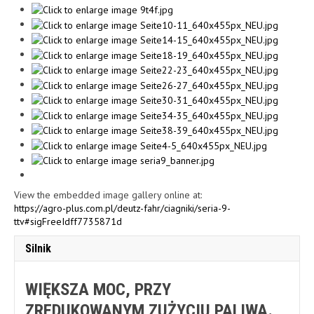
View the embedded image gallery online at:
https://agro-plus.com.pl/deutz-fahr/ciagniki/seria-9-
ttv#sigFreeIdff7735871d
Silnik
WIĘKSZA MOC, PRZY
ZREDUKOWANYM ZUŻYCIU PALIWA.