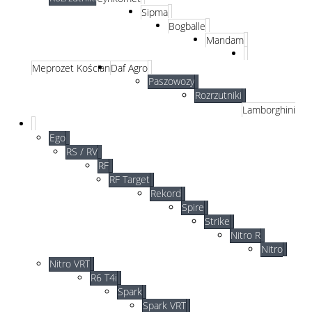
Sipma
Bogballe
Mandam
Meprozet Kościan
Daf Agro
Paszowozy
Rozrzutniki
Lamborghini
Ego
RS / RV
RF
RF Target
Rekord
Spire
Strike
Nitro R
Nitro
Nitro VRT
R6 T4i
Spark
Spark VRT