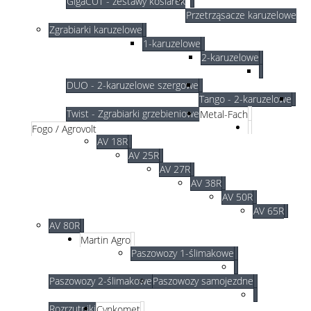
GigaCUT - zestawy kosiarek
Przetrząsacze karuzelowe
Zgrabiarki karuzelowe
1-karuzelowe
2-karuzelowe
DUO - 2-karuzelowe szergowe
Tango - 2-karuzelowe
Twist - Zgrabiarki grzebieniowe
Metal-Fach
Fogo / Agrovolt
AV 18R
AV 25R
AV 27R
AV 38R
AV 50R
AV 65R
AV 80R
Martin Agro
Paszowozy 1-ślimakowe
Paszowozy 2-ślimakowe
Paszowozy samojezdne
Rozrzutniki
Cynkomet