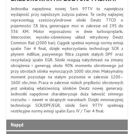
Jednostka napędowa nowej Serii 9TTV to największa
wydajność przy najniższym zużyciu paliwa. Te cechy najlepiej
reprezentują sześciocylindrowe silniki Deutz TTCD o
pojemności 7,8 litra, generujące moc w zakresie od 295 do
336 KM. Motor wyposażono w dwie turbosprężarki,
Intercooler, wysoko-ciśnieniowy układ wtryskowy Deutz
Common Rail (2000 bar). Ciągnik spełnia wymogi normy emisji
spalin Tier 4 final, dzięki wykorzystaniu technologii SCR z
płynem AdBlue, pasywnego filtra cząstek stałych DPF oraz
recyrkulacji spalin EGR. Silniki reagują natychmiast na zmiany
obciążenia i generują około 90% momentu obrotowego już
przy obrotach silnika wynoszących 1000 obr./min. Maksymalny
moment pozostaje na stałym poziomie w zakresie 1200–
1600 obr./min. Praca w zakresie niskich prędkości obrotowych
jest unikalną właściwością silników Deutz nowej generacji.
Jednostki napędowe charakteryzuje duża łatwość zimnego
rozruchu – nawet w skrajnych warunkach. Dzięki innowacyjnej
technologii SCR/DPF/EGR, silniki Serii 9TTV spełniają
restrkcyjne normy emisji spalin Euro IV / Tier 4 final.
Napęd