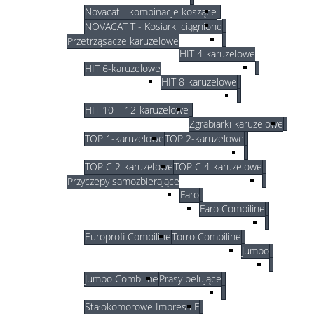
Novacat - kombinacje koszące
NOVACAT T - Kosiarki ciągnione
Przetrząsacze karuzelowe
HIT 4-karuzelowe
HIT 6-karuzelowe
HIT 8-karuzelowe
HIT 10- i 12-karuzelowe
Zgrabiarki karuzelowe
TOP 1-karuzelowe
TOP 2-karuzelowe
TOP C 2-karuzelowe
TOP C 4-karuzelowe
Przyczepy samozbierające
Faro
Faro Combiline
Europrofi Combiline
Torro Combiline
Jumbo
Jumbo Combiline
Prasy belujące
Stałokomorowe Impress F