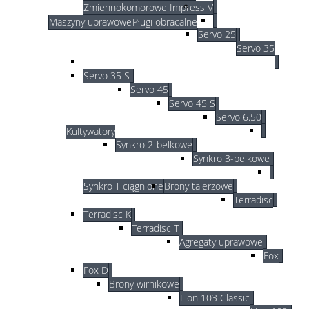
Zmiennokomorowe Impress V
Maszyny uprawowe
Pługi obracalne
Servo 25
Servo 35
Servo 35 S
Servo 45
Servo 45 S
Servo 6.50
Kultywatory
Synkro 2-belkowe
Synkro 3-belkowe
Synkro T ciągnione
Brony talerzowe
Terradisc
Terradisc K
Terradisc T
Agregaty uprawowe
Fox
Fox D
Brony wirnikowe
Lion 103 Classic