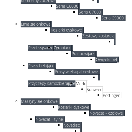
Kombajny zbożowe
Seria C6000
Seria C7000
Seria C9000
Linia zielonkowa
Kosiarki dyskowe
Zestawy kosiarek
Przetrząsacze
Zgrabiarki
Prasoowijarki
Owijarki bel
Prasy belujące
Prasy wielkogabarytowe
Przyczepy samozbierające
Merlo
Sunward
Pöttinger
Maszyny zielonkowe
Kosiarki dyskowe
Novacat - czołowe
Novacat - tylne
Novadisc