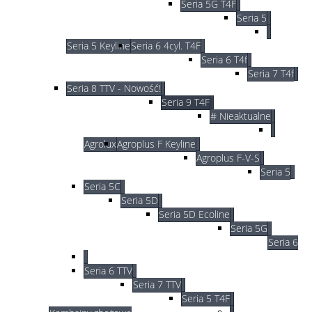
Seria 5G T4F
Seria 5
Seria 5 Keyline
Seria 6 4cyl. T4F
Seria 6 T4f
Seria 7 T4f
Seria 8 TTV - Nowość!
Seria 9 T4F
# Nieaktualne
Agrolux
Agroplus F Keyline
Agroplus F-V-S
Seria 5
Seria 5C
Seria 5D
Seria 5D Ecoline
Seria 5G
Seria 6
Seria 6 TTV
Seria 7 TTV
Seria 5 T4F