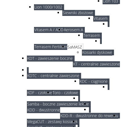
Lion 103
Lion 1000/1002
Siewniki zbożowe
Vitasem
Vitasem A / ADD
Aerosem A
Terrasem
Terrasem Fertilizer
SaMASZ
Kosiarki dyskowe
KDT - zawieszenie boczne
KT - centralnie zawieszone
KDTC - centralnie zawieszone
KDC - ciągnione
KDF - czołowe
Toro - czołowe
Samba - boczne zawieszenie lekkie
KDD - dwustronne
KDD-R - dwustronne do rewersu
MegaCUT - zestawy kosiarek