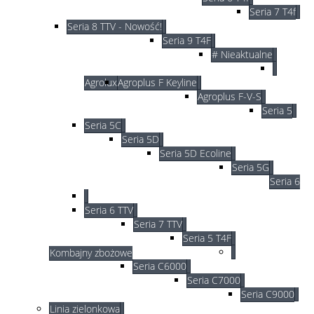
Seria 7 T4f
Seria 8 TTV - Nowość!
Seria 9 T4F
# Nieaktualne
Agrolux
Agroplus F Keyline
Agroplus F-V-S
Seria 5
Seria 5C
Seria 5D
Seria 5D Ecoline
Seria 5G
Seria 6
Seria 6 TTV
Seria 7 TTV
Seria 5 T4F
Kombajny zbożowe
Seria C6000
Seria C7000
Seria C9000
Linia zielonkowa