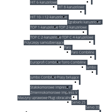
HIT 6-karuzelowe
HIT 8-karuzelowe
HIT 10- i 12-karuzelowe
Zgrabiarki karuzelowe
TOP 1-karuzelowe
TOP 2-karuzelowe
TOP C 2-karuzelowe
TOP C 4-karuzelowe
Przyczepy samozbierające
Faro
Faro Combiline
Europrofi Combiline
Torro Combiline
Jumbo
Jumbo Combiline
Prasy belujące
Stałokomorowe Impress F
Zmiennokomorowe Impress V
Maszyny uprawowe
Pługi obracalne
Servo 25
Servo 35