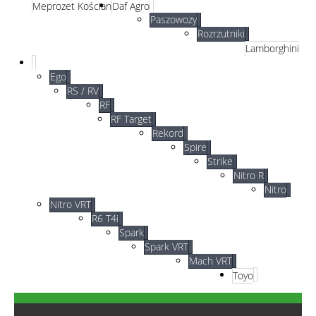
Meprozet Kościan
Daf Agro
Paszowozy
Rozrzutniki
Lamborghini
Ego
RS / RV
RF
RF Target
Rekord
Spire
Strike
Nitro R
Nitro
Nitro VRT
R6 T4i
Spark
Spark VRT
Mach VRT
Toyo