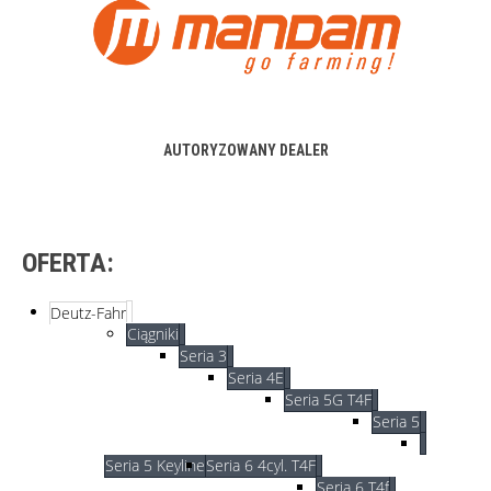
AUTORYZOWANY DEALER
OFERTA:
Deutz-Fahr
Ciągniki
Seria 3
Seria 4E
Seria 5G T4F
Seria 5
Seria 5 Keyline
Seria 6 4cyl. T4F
Seria 6 T4f