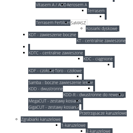
Vitasem A / ADD
Aerosem A
Terrasem
Terrasem Fertilizer
SaMASZ
Kosiarki dyskowe
KDT - zawieszenie boczne
KT - centralnie zawieszone
KDTC - centralnie zawieszone
KDC - ciągnione
KDF - czołowe
Toro - czołowe
Samba - boczne zawieszenie lekkie
KDD - dwustronne
KDD-R - dwustronne do rewersu
MegaCUT - zestawy kosiarek
GigaCUT - zestawy kosiarek
Przetrząsacze karuzelowe
Zgrabiarki karuzelowe
1-karuzelowe
2-karuzelowe