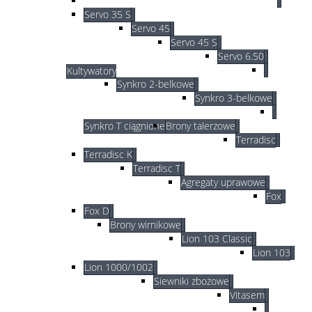
Servo 35 S
Servo 45
Servo 45 S
Servo 6.50
Kultywatory
Synkro 2-belkowe
Synkro 3-belkowe
Synkro T ciągnione
Brony talerzowe
Terradisc
Terradisc K
Terradisc T
Agregaty uprawowe
Fox
Fox D
Brony wirnikowe
Lion 103 Classic
Lion 103
Lion 1000/1002
Siewniki zbożowe
Vitasem