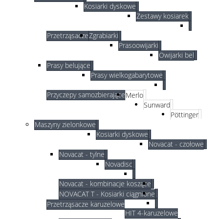
Kosiarki dyskowe
Zestawy kosiarek
Przetrząsacze
Zgrabiarki
Prasoowijarki
Owijarki bel
Prasy belujące
Prasy wielkogabarytowe
Przyczepy samozbierające
Merlo
Sunward
Pöttinger
Maszyny zielonkowe
Kosiarki dyskowe
Novacat - czołowe
Novacat - tylne
Novadisc
Novacat - kombinacje koszące
NOVACAT T - Kosiarki ciągnione
Przetrząsacze karuzelowe
HIT 4-karuzelowe