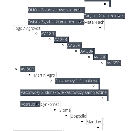
DUO - 2-karuzelowe szergowe
Tango - 2-karuzelowe
Twist - Zgrabiarki grzebieniowe
Metal-Fach
Fogo / Agrovolt
AV 18R
AV 25R
AV 27R
AV 38R
AV 50R
AV 65R
AV 80R
Martin Agro
Paszowozy 1-ślimakowe
Paszowozy 2-ślimakowe
Paszowozy samojezdne
Rozrzutniki
Cynkomet
Sipma
Bogballe
Mandam