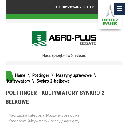
AUTORYZOWANY DEALER
Nasz sprzęt - Twój sukces
Home
\
Pöttinger
\
Maszyny uprawowe
\
Kultywatory
\
Synkro 2-belkowe
POETTINGER - KULTYWATORY SYNKRO 2-
BELKOWE
Nadrzędna kategoria:
Maszyny uprawowe
Kategoria:
Kultywatory / brony / agregaty