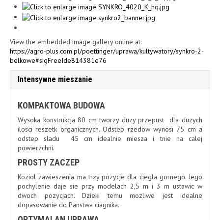
View the embedded image gallery online at:
https://agro-plus.com.pl/poettinger/uprawa/kultywatory/synkro-2-
belkowe#sigFreeIde814381e76
Intensywne mieszanie
KOMPAKTOWA BUDOWA
Wysoka konstrukcja 80 cm tworzy duzy przepust dla duzych
ilosci reszetk organicznych. Odstep rzedow wynosi 75 cm a
odstep sladu 45 cm idealnie miesza i tnie na calej
powierzchni.
PROSTY ZACZEP
Koziol zawieszenia ma trzy pozycje dla ciegla gornego. Jego
pochylenie daje sie przy modelach 2,5 m i 3 m ustawic w
dwoch pozycjach. Dzieki temu mozliwe jest idealne
dopasowanie do Panstwa ciagnika.
OPTYMALAN UPRAWA