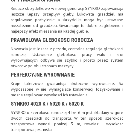
Redlice skrzydelkowe w nowej generacji SYNKRO zapewaniaja
jeszcze lepszy przeplyw gleby. Lukowata grzadziel ma
regulowane pochylenie, a skrzydelka moga byc ustawiane
niezaleznie od grzadzeli. Gwarantuje to dobre zaglebienie i
najlepszy efekt mieszania na kazdej glebie.
PRAWIDLOWA GLEBOKOSC ROBOCZA
Nowoscia jest lezaca z przodu, centralna regulacja glebokosci
roboczej. Ustawienie glebokosci pracy walu i kroi
wyrownujacych odbywa sie szybko i prosto przez system
otworow po obu stronach maszyny.
PERFEKCYJNE WYROWNANIE
Kroje talerzowe gwarantuja skuteczne wyrownanie. Sa
wyposazone w nie wymagajace konserwacji lozyskowanie i
mozna regulowac wysokosci ich ustawienia.
SYNKRO 4020 K / 5020 K / 6020 K
SYNKRO o szerokosci roboczej 4 bis 6 m jest skladany w gore
dwoch czesciach do transportu. W ten sposob szerokosc
transportowa wynosi ponizej 3 m, rowniez wysokosc
transportowa jest niska.