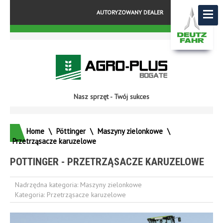
AUTORYZOWANY DEALER
Nasz sprzęt - Twój sukces
Home
\
Pöttinger
\
Maszyny zielonkowe
\
Przetrząsacze karuzelowe
POTTINGER - PRZETRZĄSACZE KARUZELOWE
Nadrzędna kategoria:
Maszyny zielonkowe
Kategoria:
Przetrząsacze karuzelowe