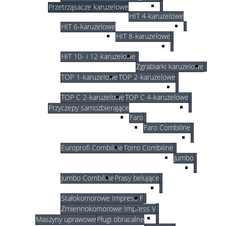
Przetrząsacze karuzelowe
HIT 4-karuzelowe
HIT 6-karuzelowe
HIT 8-karuzelowe
HIT 10- i 12-karuzelowe
Zgrabiarki karuzelowe
TOP 1-karuzelowe
TOP 2-karuzelowe
TOP C 2-karuzelowe
TOP C 4-karuzelowe
Przyczepy samozbierające
Faro
Faro Combiline
Europrofi Combiline
Torro Combiline
Jumbo
Jumbo Combiline
Prasy belujące
Stałokomorowe Impress F
Zmiennokomorowe Impress V
Maszyny uprawowe
Pługi obracalne