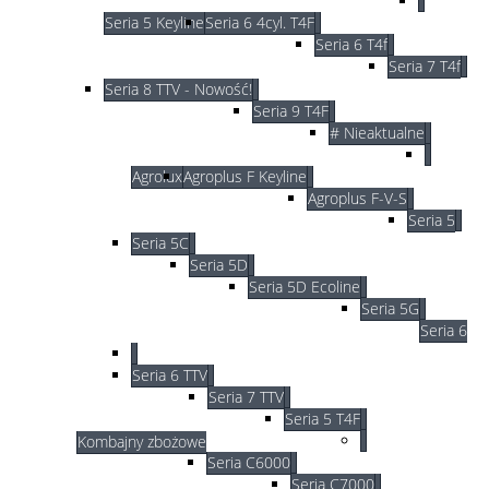
Seria 5 Keyline
Seria 6 4cyl. T4F
Seria 6 T4f
Seria 7 T4f
Seria 8 TTV - Nowość!
Seria 9 T4F
# Nieaktualne
Agrolux
Agroplus F Keyline
Agroplus F-V-S
Seria 5
Seria 5C
Seria 5D
Seria 5D Ecoline
Seria 5G
Seria 6
Seria 6 TTV
Seria 7 TTV
Seria 5 T4F
Kombajny zbożowe
Seria C6000
Seria C7000