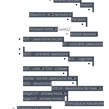
Vitasem
Vitasem A / ADD
Aerosem A
Terrasem
Terrasem Fertilizer
SaMASZ
Kosiarki dyskowe
KDT - zawieszenie boczne
KT - centralnie zawieszone
KDTC - centralnie zawieszone
KDC - ciągnione
KDF - czołowe
Toro - czołowe
Samba - boczne zawieszenie lekkie
KDD - dwustronne
KDD-R - dwustronne do rewersu
MegaCUT - zestawy kosiarek
GigaCUT - zestawy kosiarek
Przetrząsacze karuzelowe
Zgrabiarki karuzelowe