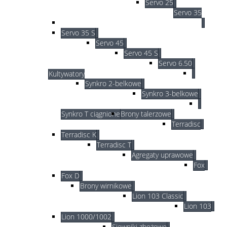
Servo 25
Servo 35
Servo 35 S
Servo 45
Servo 45 S
Servo 6.50
Kultywatory
Synkro 2-belkowe
Synkro 3-belkowe
Synkro T ciągnione
Brony talerzowe
Terradisc
Terradisc K
Terradisc T
Agregaty uprawowe
Fox
Fox D
Brony wirnikowe
Lion 103 Classic
Lion 103
Lion 1000/1002
Siewniki zbożowe