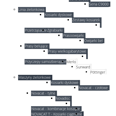
Seria C9000
Linia zielonkowa
Kosiarki dyskowe
Zestawy kosiarek
Przetrząsacze
Zgrabiarki
Prasoowijarki
Owijarki bel
Prasy belujące
Prasy wielkogabarytowe
Przyczepy samozbierające
Merlo
Sunward
Pöttinger
Maszyny zielonkowe
Kosiarki dyskowe
Novacat - czołowe
Novacat - tylne
Novadisc
Novacat - kombinacje koszące
NOVACAT T - Kosiarki ciągnione