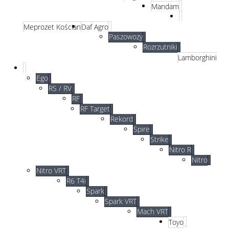
Mandam
Meprozet Kościan
Daf Agro
Paszowozy
Rozrzutniki
Lamborghini
Ego
RS / RV
RF
RF Target
Rekord
Spire
Strike
Nitro R
Nitro
Nitro VRT
R6 T4i
Spark
Spark VRT
Mach VRT
Toyo