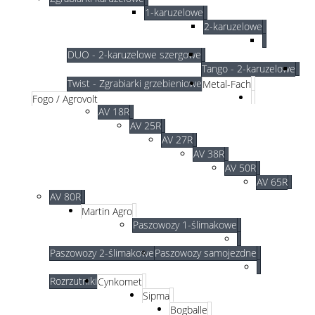
1-karuzelowe
2-karuzelowe
DUO - 2-karuzelowe szergowe
Tango - 2-karuzelowe
Twist - Zgrabiarki grzebieniowe
Metal-Fach
Fogo / Agrovolt
AV 18R
AV 25R
AV 27R
AV 38R
AV 50R
AV 65R
AV 80R
Martin Agro
Paszowozy 1-ślimakowe
Paszowozy 2-ślimakowe
Paszowozy samojezdne
Rozrzutniki
Cynkomet
Sipma
Bogballe