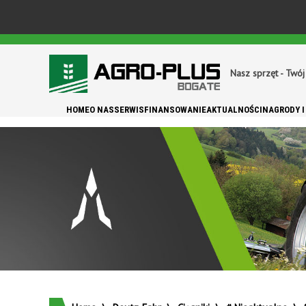
Nasz sprzęt - Twój
HOME
O NAS
SERWIS
FINANSOWANIE
AKTUALNOŚCI
NAGRODY I