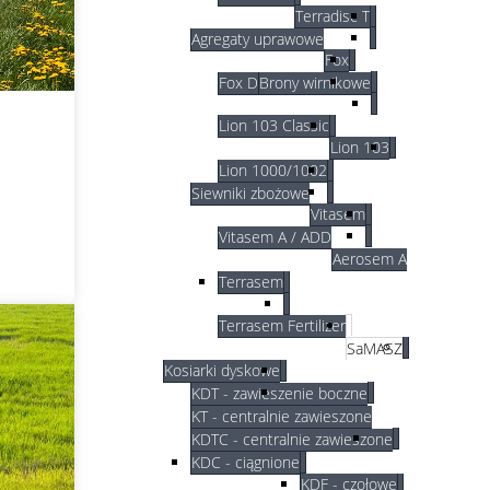
Terradisc T
Agregaty uprawowe
Fox
Fox D
Brony wirnikowe
Lion 103 Classic
Lion 103
Lion 1000/1002
Siewniki zbożowe
Vitasem
Vitasem A / ADD
Aerosem A
Terrasem
Terrasem Fertilizer
SaMASZ
Kosiarki dyskowe
KDT - zawieszenie boczne
KT - centralnie zawieszone
KDTC - centralnie zawieszone
KDC - ciągnione
KDF - czołowe