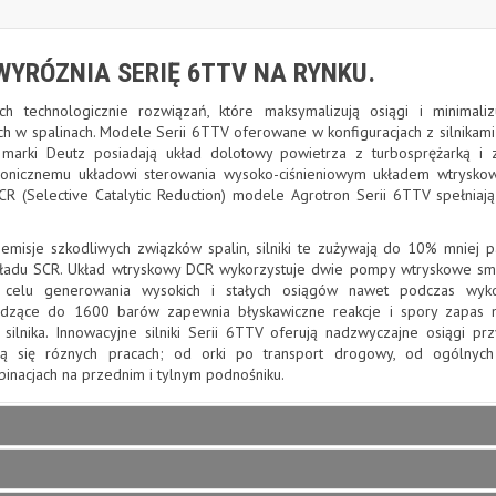
WYRÓZNIA SERIĘ 6TTV NA RYNKU.
h technologicznie rozwiązań, które maksymalizują osiągi i minimalizu
h w spalinach. Modele Serii 6TTV oferowane w konfiguracjach z silnikami 
 marki Deutz posiadają układ dolotowy powietrza z turbosprężarką i
ktronicznemu układowi sterowania wysoko-ciśnieniowym układem wtrysk
R (Selective Catalytic Reduction) modele Agrotron Serii 6TTV spełnia
 emisje szkodliwych związków spalin, silniki te zużywają do 10% mniej p
kładu SCR. Układ wtryskowy DCR wykorzystuje dwie pompy wtryskowe s
 celu generowania wysokich i stałych osiągów nawet podczas wyk
ochodzące do 1600 barów zapewnia błyskawiczne reakcje i spory zapas
ilnika. Innowacyjne silniki Serii 6TTV oferują nadzwyczajne osiągi p
ją się róznych pracach; od orki po transport drogowy, od ogólnyc
nacjach na przednim i tylnym podnośniku.
ĘDOWYCH.