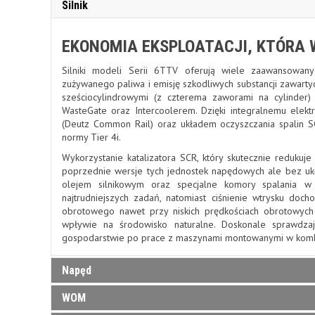
Silnik
EKONOMIA EKSPLOATACJI, KTÓRA 
Silniki modeli Serii 6TTV oferują wiele zaawansowanyc
zużywanego paliwa i emisję szkodliwych substancji zawartyc
sześciocylindrowymi (z czterema zaworami na cylinder)
WasteGate oraz Intercoolerem. Dzięki integralnemu ele
(Deutz Common Rail) oraz układem oczyszczania spalin SC
normy Tier 4i.
Wykorzystanie katalizatora SCR, który skutecznie redukuje
poprzednie wersje tych jednostek napędowych ale bez u
olejem silnikowym oraz specjalne komory spalania w
najtrudniejszych zadań, natomiast ciśnienie wtrysku d
obrotowego nawet przy niskich prędkościach obrotowych s
wpływie na środowisko naturalne. Doskonale sprawdza
gospodarstwie po prace z maszynami montowanymi w kombi
Napęd
WOM
NAJWYŻSZA KLASA UKŁADÓW NAP