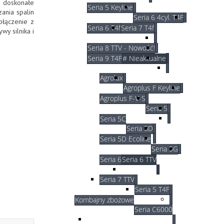
m doskonałe
Seria 5 Keyline
ania spalin
Seria 6 4cyl. T4F
ołączenie z
Seria 6 T4f
Seria 7 T4f
wy silnika i
Seria 8 TTV - Nowość!
Seria 9 T4F
# Nieaktualne
Agrolux
Agroplus F Keyline
Agroplus F-V-S
Seria 5
Seria 5C
Seria 5D
Seria 5D Ecoline
Seria 5G
Seria 6
Seria 6 TTV
Seria 7 TTV
Seria 5 T4F
Kombajny zbożowe
Seria C6000