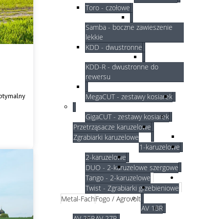
Toro - czołowe
Samba - boczne zawieszenie
lekkie
KDD - dwustronne
KDD-R - dwustronne do
rewersu
optymalny
MegaCUT - zestawy kosiarek
GigaCUT - zestawy kosiarek
Przetrząsacze karuzelowe
Zgrabiarki karuzelowe
1-karuzelowe
2-karuzelowe
DUO - 2-karuzelowe szergowe
Tango - 2-karuzelowe
Twist - Zgrabiarki grzebieniowe
Metal-Fach
Fogo / Agrovolt
AV 18R
AV 25R
AV 27R