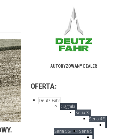
AUTORYZOWANY DEALER
OFERTA:
Deutz-Fahr
Ciągniki
Seria 3
Seria 4E
OWY.
Seria 5G T4F
Seria 5