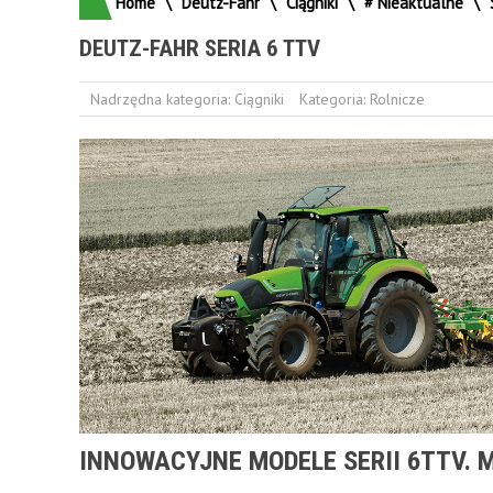
Home
\
Deutz-Fahr
\
Ciągniki
\
# Nieaktualne
\
DEUTZ-FAHR SERIA 6 TTV
Nadrzędna kategoria:
Ciągniki
Kategoria:
Rolnicze
INNOWACYJNE MODELE SERII 6TTV. 