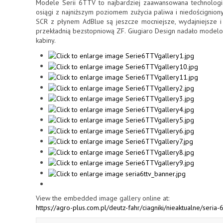
Modele Serii 6TTV to najbardziej zaawansowana technolog
osiągi z najniższym poziomem zużycia paliwa i niedoścignion
SCR z płynem AdBlue są jeszcze mocniejsze, wydajniejsze i 
przekładnią bezstopniową ZF. Giugiaro Design nadało modelom S
kabiny.
View the embedded image gallery online at:
https://agro-plus.com.pl/deutz-fahr/ciagniki/nieaktualne/seri