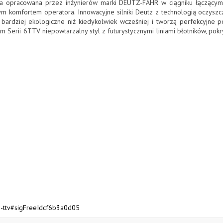
ia opracowana przez inżynierów marki DEUTZ-FAHR w ciągniku łączący
ym komfortem operatora. Innowacyjne silniki Deutz z technologią oczyszcz
bardziej ekologiczne niż kiedykolwiek wcześniej i tworzą perfekcyjne p
erii 6TTV niepowtarzalny styl z futurystycznymi liniami błotników, pokry
a-6-ttv#sigFreeIdcf6b3a0d05