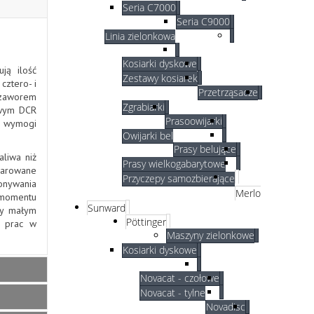
Seria C7000
Seria C9000
Linia zielonkowa
Kosiarki dyskowe
ją ilość
Zestawy kosiarek
cztero- i
Przetrząsacze
 zaworem
Zgrabiarki
owym DCR
Prasoowijarki
ją wymogi
Owijarki bel
Prasy belujące
aliwa niż
Prasy wielkogabarytowe
marowane
Przyczepy samozbierające
onywania
Merlo
 momentu
Sunward
rzy małym
Pöttinger
h prac w
Maszyny zielonkowe
Kosiarki dyskowe
Novacat - czołowe
Novacat - tylne
Novadisc