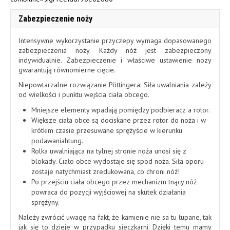
Zabezpieczenie noży
Intensywne wykorzystanie przyczepy wymaga dopasowanego
zabezpieczenia noży. Każdy nóż jest zabezpieczony
indywidualnie. Zabezpieczenie i właściwe ustawienie nozy
gwarantują równomierne cięcie.
Niepowtarzalne rozwiązanie Pöttingera: Siła uwalniania zależy
od wielkości i punktu wejścia ciała obcego.
Mniejsze elementy wpadają pomiędzy podbieracz a rotor.
Większe ciała obce są dociskane przez rotor do noża i w
krótkim czasie przesuwane sprężyście w kierunku
podawaniahtung.
Rolka uwalniająca na tylnej stronie noża unosi się z
blokady. Ciało obce wydostaje się spod noża. Siła oporu
zostaje natychmiast zredukowana, co chroni nóż!
Po przejściu ciała obcego przez mechanizm tnący nóż
powraca do pozycji wyjściowej na skutek działania
sprężyny.
Należy zwrócić uwagę na fakt, że kamienie nie sa tu łupane, tak
jak się to dzieje w przypadku sieczkarni. Dzięki temu mamy