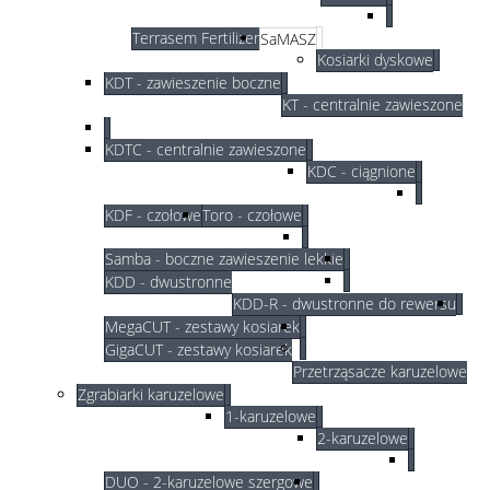
Terrasem Fertilizer
SaMASZ
Kosiarki dyskowe
KDT - zawieszenie boczne
KT - centralnie zawieszone
KDTC - centralnie zawieszone
KDC - ciągnione
KDF - czołowe
Toro - czołowe
Samba - boczne zawieszenie lekkie
KDD - dwustronne
KDD-R - dwustronne do rewersu
MegaCUT - zestawy kosiarek
GigaCUT - zestawy kosiarek
Przetrząsacze karuzelowe
Zgrabiarki karuzelowe
1-karuzelowe
2-karuzelowe
DUO - 2-karuzelowe szergowe