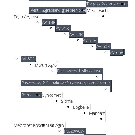
Tango - 2-karuzelowe
Twist - Zgrabiarki grzebieniowe
Metal-Fach
Fogo / Agrovolt
AV 18R
AV 25R
AV 27R
AV 38R
AV 50R
AV 65R
AV 80R
Martin Agro
Paszowozy 1-ślimakowe
Paszowozy 2-ślimakowe
Paszowozy samojezdne
Rozrzutniki
Cynkomet
Sipma
Bogballe
Mandam
Meprozet Kościan
Daf Agro
Paszowozy