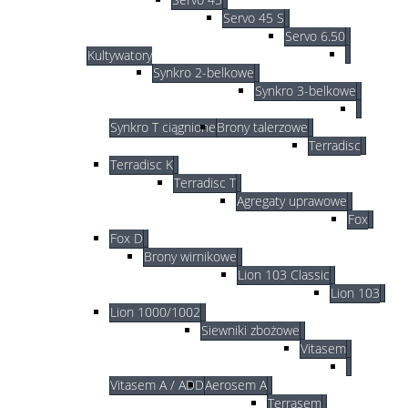
Servo 45 S
Servo 6.50
Kultywatory
Synkro 2-belkowe
Synkro 3-belkowe
Synkro T ciągnione
Brony talerzowe
Terradisc
Terradisc K
Terradisc T
Agregaty uprawowe
Fox
Fox D
Brony wirnikowe
Lion 103 Classic
Lion 103
Lion 1000/1002
Siewniki zbożowe
Vitasem
Vitasem A / ADD
Aerosem A
Terrasem