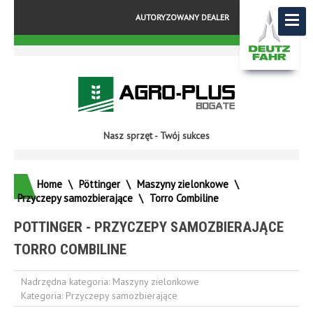
AUTORYZOWANY DEALER
Nasz sprzęt - Twój sukces
Home
\
Pöttinger
\
Maszyny zielonkowe
\
Przyczepy samozbierające
\
Torro Combiline
POTTINGER - PRZYCZEPY SAMOZBIERAJĄCE
TORRO COMBILINE
Nadrzędna kategoria:
Maszyny zielonkowe
Kategoria:
Przyczepy samozbierające