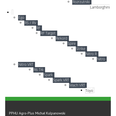
Rozrzutniki
Lamborghini
Ego
RS / RV
RF
RF Target
Rekord
Spire
Strike
Nitro R
Nitro
Nitro VRT
R6 T4i
Spark
Spark VRT
Mach VRT
Toyo
PPHU Agro-Plus Michał Kulpanowski